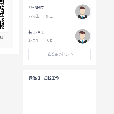
其他职位
范先生
·
硕士
技工/普工
息
林先生
·
大专
查看更多简历
微信扫一扫找工作