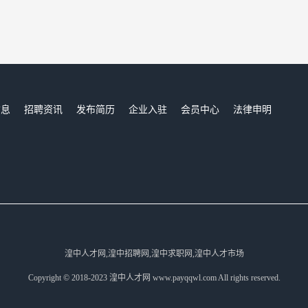
信息
招聘资讯
发布简历
企业入驻
会员中心
法律申明
们
湟中人才网,湟中招聘网,湟中求职网,湟中人才市场
Copyright © 2018-2023 湟中人才网 www.payqqwl.com All rights reserved.