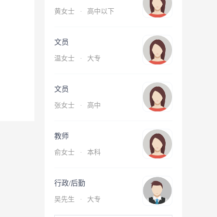
黄女士
·
高中以下
文员
温女士
·
大专
文员
张女士
·
高中
教师
俞女士
·
本科
行政/后勤
吴先生
·
大专