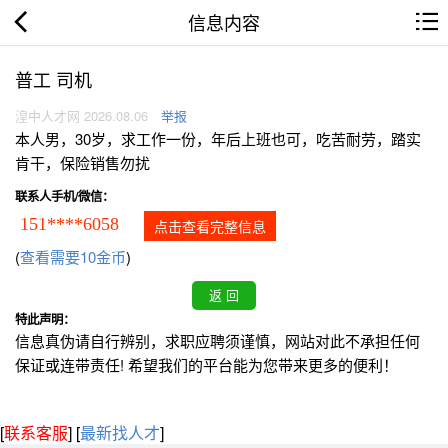
信息内容
普工 司机
湟中人才网 2026.08.06
举报
本人男，30岁，求工作一份，年后上班也可，吃苦耐劳，踏实
肯干，保险销售勿扰
联系人手机/微信：
151****6058
点击查看完整信息
(
查看需要10金币
)
特此声明：
信息真伪请自行辨别，求职应聘须谨慎，网站对此不承担任何
保证或连带责任! 希望我们的平台能为您带来更多的便利！
[
联系客服
]
[
最新找人才
]