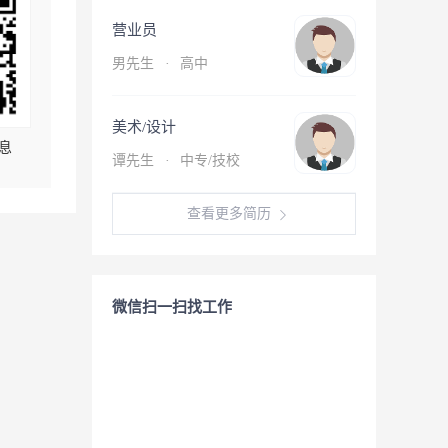
营业员
男先生
·
高中
美术/设计
息
谭先生
·
中专/技校
查看更多简历
微信扫一扫找工作