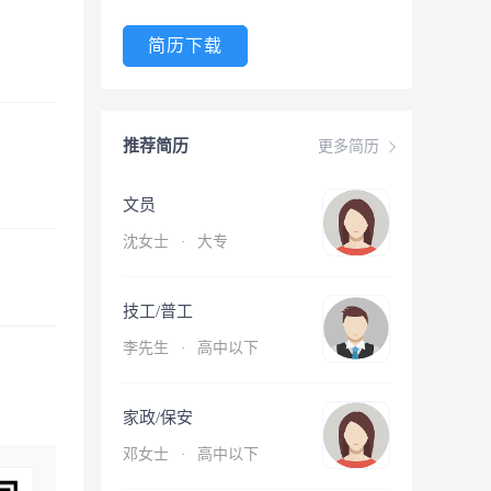
简历下载
推荐简历
更多简历
文员
沈女士
·
大专
技工/普工
李先生
·
高中以下
家政/保安
邓女士
·
高中以下