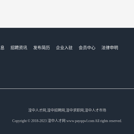
信息
招聘资讯
发布简历
企业入驻
会员中心
法律申明
们
湟中人才网,湟中招聘网,湟中求职网,湟中人才市场
Copyright © 2018-2023 湟中人才网 www.payqqwl.com All rights reserved.