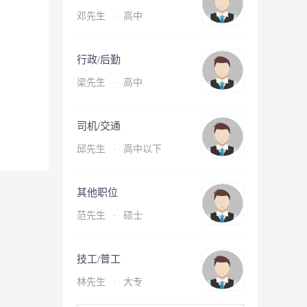
邓先生
·
高中
行政/后勤
梁先生
·
高中
司机/交通
邱先生
·
高中以下
其他职位
范先生
·
硕士
技工/普工
林先生
·
大专